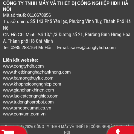
CÔNG TY TNHH MÁY VÀ THIẾT BỊ CÔNG NGHIỆP HDH HÀ
NỘI
Mã số thuế: 0110678856
Số 143 Phố Yên lạc, Phường Vĩnh Tuy, Thành Phố Hà
Trụ sở chính:
Nội
13/1/3 Đường số 21, Phường Bình Hưng Hoà
CN Hồ Chí Minh: Số
A, Thành phố Hồ Chí Minh
Tel: 0985.288.164 Mr.Hải Email:
sales@congtyhdh.com
Liên kết website:
www.congtyhdh.com
www.thietbinanghachankhong.com
www.bamongthuyluc.com
www.khopnoicongnghiep.com
www.gianchankhinen.com
www.luoicatcongnghiep.com
www.tudonghoarobot.com
www.smcpneumatics.vn
www.convum.com.vn
Copyright© 2026 CÔNG TY TNHH MÁY VÀ THIẾT BỊ CÔNG NGHIỆP HDH HÀ
NỘI