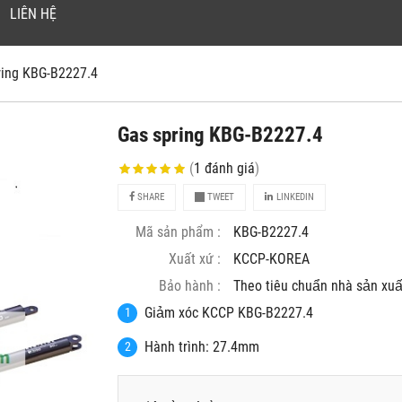
LIÊN HỆ
ring KBG-B2227.4
Gas spring KBG-B2227.4
(
1
đánh giá
)
SHARE
TWEET
LINKEDIN
Mã sản phẩm :
KBG-B2227.4
Xuất xứ :
KCCP-KOREA
Bảo hành :
Theo tiêu chuẩn nhà sản xuâ
Giảm xóc KCCP KBG-B2227.4
Hành trình: 27.4mm