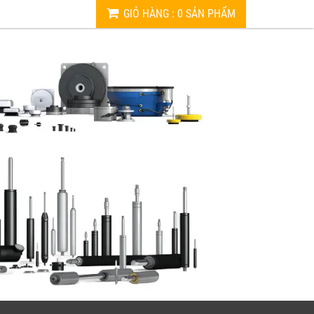
GIỎ HÀNG
:
0
SẢN PHẨM