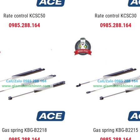
Rate control KCSC50
Rate control KCSC30
0985.288.164
0985.288.164
Gas spring KBG-B2218
Gas spring KBG-B2215
0985.288.164
0985.288.164