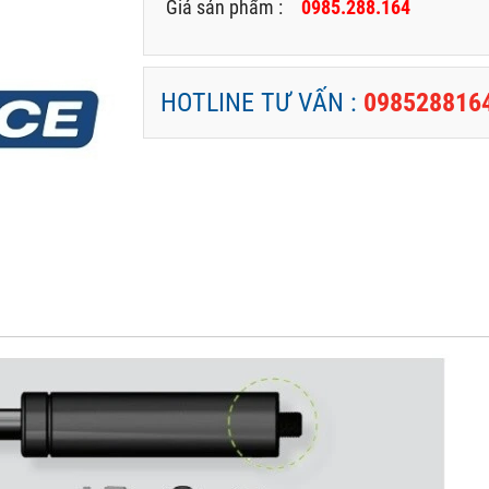
Giá sản phẩm :
0985.288.164
HOTLINE TƯ VẤN :
098528816