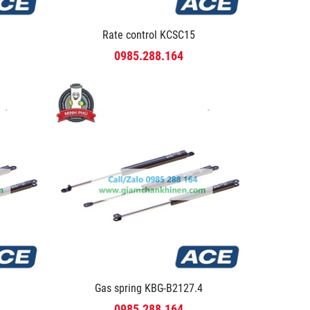
Rate control KCSC15
0985.288.164
Gas spring KBG-B2127.4
0985.288.164