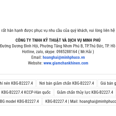
rất hân hạnh được phục vụ nhu cầu của quý khách, vui lòng liên hệ 
CÔNG TY TNHH KỸ THUẬT VÀ DỊCH VỤ MINH PHÚ
, Đường Dương Đình Hội, Phường Tăng Nhơn Phú B, TP.Thủ Đức, TP. Hồ
Hotline, zalo, skype: 0985288164 ( Mr.Hải )
Email:
hoanghai@minhphuco.vn
Website:
www.giamchankhinen.com
khí nén KBG-B2227.4
Nơi bán giảm chấn KBG-B2227.4
Giá bán
n KBG-B2227.4 KCCP-Hàn quốc
Giảm chấn thủy lực KBG-B2227.4
KBG model KBG-B2227.4
KBG-B2227.4 | Mail: hoanghai@minhphuco