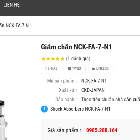
LIÊN HỆ
ấn NCK-FA-7-N1
Giảm chấn NCK-FA-7-N1
(
1
đánh giá
)
SHARE
TWEET
LINKEDIN
Mã sản phẩm :
NCK-FA-7-N1
Xuất xứ :
CKD-JAPAN
Bảo hành :
Theo tiêu chuẩn nhà sản xuâ
Shock Absorbers NCK-FA-7-N1
Giá sản phẩm :
0985.288.164