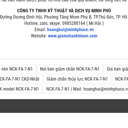
CÔNG TY TNHH KỸ THUẬT VÀ DỊCH VỤ MINH PHÚ
, Đường Dương Đình Hội, Phường Tăng Nhơn Phú B, TP.Thủ Đức, TP. Hồ
Hotline, zalo, skype: 0985288164 ( Mr.Hải )
Email:
hoanghai@minhphuco.vn
Website:
www.giamchankhinen.com
í nén NCK-FA-7-N1
Nơi bán giảm chấn NCK-FA-7-N1
Giá bán g
NCK-FA-7-N1 CKD-Nhật
Giảm chấn thủy lực NCK-FA-7-N1
NCK-FA
K model NCK-FA-7-N1
NCK-FA-7-N1 | Mail: hoanghai@minhphuco.v