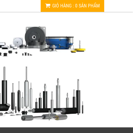
GIỎ HÀNG
:
0
SẢN PHẨM