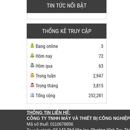
TIN TỨC NỔI BẬT
THỐNG KÊ TRUY CẬP
Đang online
3
Hôm nay
72
Hôm qua
63
Trong tuần
2,947
Trong tháng
3,815
Tổng cộng
252,281
THÔNG TIN LIÊN HỆ:
CÔNG TY TNHH MÁY VÀ THIẾT BỊ CÔNG NGHIỆP
Mã số thuế: 0110678856